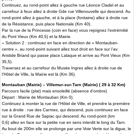
Continuez, au rond-point allez à gauche rue Léonce Cladel et au
carrefour à feux allez à droite Gde rue Villenouvelle qui descend. Au
rond-point allez à gauche, et à la place (fontaine) allez à droite rue
de la Résistance, puis place Nationale (Km 40).
Par la rue de la Princesse (coin en face) vous rejoignez l’extrémitié
du Pont Vieux (Km 40,5) et la Mairie.
–
Solution 2 : continuez en face en direction de « Montauban-
centre », au rond-point suivant allez tout droit en face sur l’av.
Aristide Briand qui passe place Lalaque et arrive au Pont Vieux (Km
35,5).
Traversez et au carrefour du Musée Ingres allez à droite rue de
l’Hôtel de Ville, la Mairie est là (Km 36).
Montauban (Mairie) – Villemur-sur-Tarn (Mairie) ( 29 à 32 Km)
Parcours facile (plat) mais ensoleillé (absence d’ombre)
Départ : Mairie de Montauban (Km 0).
Continuez à monter la rue de l’Hôtel de Ville, et prendre la première
rue à droite : rue des Carmes, qui descend, puis continuez en face
sur la Grand Rue de Sapiac qui descend. Au rond-point (km
0,6) allez en face sur la petite rue en sens interdit le long du Tarn.
Au bout de 200m elle se prolonge par une Voie Verte sur la digue, le