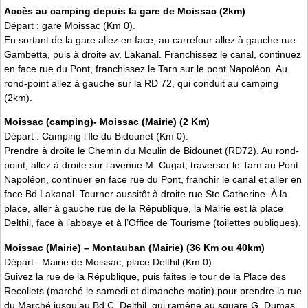
Accès au camping depuis la gare de Moissac (2km)
Départ : gare Moissac (Km 0).
En sortant de la gare allez en face, au carrefour allez à gauche rue
Gambetta, puis à droite av. Lakanal. Franchissez le canal, continuez
en face rue du Pont, franchissez le Tarn sur le pont Napoléon. Au
rond-point allez à gauche sur la RD 72, qui conduit au camping
(2km).
Moissac (camping)- Moissac (Mairie) (2 Km)
Départ : Camping l’Ile du Bidounet (Km 0).
Prendre à droite le Chemin du Moulin de Bidounet (RD72). Au rond-
point, allez à droite sur l’avenue M. Cugat, traverser le Tarn au Pont
Napoléon, continuer en face rue du Pont, franchir le canal et aller en
face Bd Lakanal. Tourner aussitôt à droite rue Ste Catherine. À la
place, aller à gauche rue de la République, la Mairie est là place
Delthil, face à l’abbaye et à l’Office de Tourisme (toilettes publiques).
Moissac (Mairie) – Montauban (Mairie) (36 Km ou 40km)
Départ : Mairie de Moissac, place Delthil (Km 0).
Suivez la rue de la République, puis faites le tour de la Place des
Recollets (marché le samedi et dimanche matin) pour prendre la rue
du Marché jusqu’au Bd C. Delthil, qui ramène au square G. Dumas.