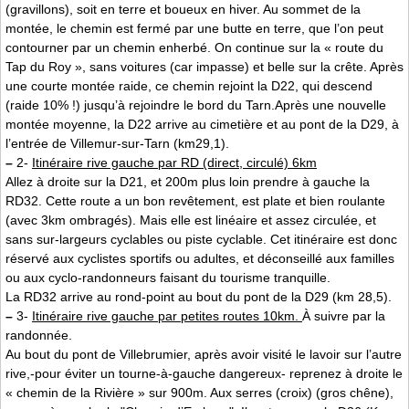
(gravillons), soit en terre et boueux en hiver. Au sommet de la
montée, le chemin est fermé par une butte en terre, que l’on peut
contourner par un chemin enherbé. On continue sur la « route du
Tap du Roy », sans voitures (car impasse) et belle sur la crête. Après
une courte montée raide, ce chemin rejoint la D22, qui descend
(raide 10% !) jusqu’à rejoindre le bord du Tarn.Après une nouvelle
montée moyenne, la D22 arrive au cimetière et au pont de la D29, à
l’entrée de Villemur-sur-Tarn (km29,1).
–
2-
Itinéraire rive gauche par RD (direct, circulé) 6km
Allez à droite sur la D21, et 200m plus loin prendre à gauche la
RD32. Cette route a un bon revêtement, est plate et bien roulante
(avec 3km ombragés). Mais elle est linéaire et assez circulée, et
sans sur-largeurs cyclables ou piste cyclable. Cet itinéraire est donc
réservé aux cyclistes sportifs ou adultes, et déconseillé aux familles
ou aux cyclo-randonneurs faisant du tourisme tranquille.
La RD32 arrive au rond-point au bout du pont de la D29 (km 28,5).
–
3-
Itinéraire rive gauche par petites routes 10km.
À suivre par la
randonnée.
Au bout du pont de Villebrumier, après avoir visité le lavoir sur l’autre
rive,-pour éviter un tourne-à-gauche dangereux- reprenez à droite le
« chemin de la Rivière » sur 900m. Aux serres (croix) (gros chêne),