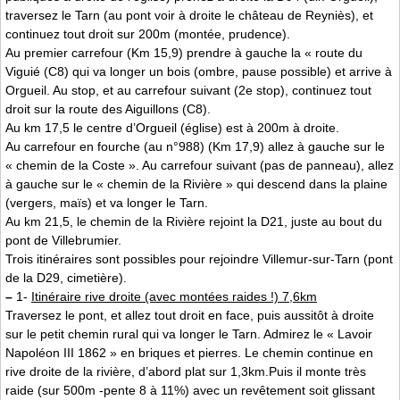
traversez le Tarn (au pont voir à droite le château de Reyniès), et
continuez tout droit sur 200m (montée, prudence).
Au premier carrefour (Km 15,9) prendre à gauche la « route du
Viguié (C8) qui va longer un bois (ombre, pause possible) et arrive à
Orgueil. Au stop, et au carrefour suivant (2e stop), continuez tout
droit sur la route des Aiguillons (C8).
Au km 17,5 le centre d’Orgueil (église) est à 200m à droite.
Au carrefour en fourche (au n°988) (Km 17,9) allez à gauche sur le
« chemin de la Coste ». Au carrefour suivant (pas de panneau), allez
à gauche sur le « chemin de la Rivière » qui descend dans la plaine
(vergers, maïs) et va longer le Tarn.
Au km 21,5, le chemin de la Rivière rejoint la D21, juste au bout du
pont de Villebrumier.
Trois itinéraires sont possibles pour rejoindre Villemur-sur-Tarn (pont
de la D29, cimetière).
–
1-
Itinéraire rive droite (avec montées raides !) 7,6km
Traversez le pont, et allez tout droit en face, puis aussitôt à droite
sur le petit chemin rural qui va longer le Tarn. Admirez le « Lavoir
Napoléon III 1862 » en briques et pierres. Le chemin continue en
rive droite de la rivière, d’abord plat sur 1,3km.Puis il monte très
raide (sur 500m -pente 8 à 11%) avec un revêtement soit glissant