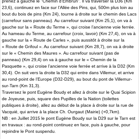
prenez à gauche le "Chemin d’Embrun". Il va traverser la D36 (Km
23,6), continuez en face sur l’Allée des Pins, qui, 500m plus loin au
bout du bois de pins (Km 24), tourne à droite sur le chemin des Lacs
(carrefour sans panneau). Au carrefour suivant (Km 25,1), on va à
gauche sur la « Route du Terme », qui croise l’ancienne voie ferrée.
Au hameau du Terme, au carrefour (croix, lavoir) (Km 27,4), on va à
gauche sur la « Route de Carles », puis aussitôt à droite sur la
« Route de Grifoul ». Au carrefour suivant (Km 28,7), on va à droite
sur le « Chemin des Maures ». Au carrefour suivant (pas de
panneau) (Km 29,4) on va à gauche sur le « Chemin de la
Pasquette », qui croise l’ancienne voie ferrée et arrive à la D32 (Km
30,4). On suit vers la droite la D32 qui entre dans Villemur, et arrive
au rond-point de l’Europe (D32-D29), au bout du pont de Villemur-
sur-Tarn (Km 31,3).
Traversez le pont Eugène Boudy et allez à droite sur le Quai Scipion
de Joyeuse, puis, square des Pupilles de la Nation (toilettes
publiques à droite), allez au début de la place à droite sur la rue de
Vacquié, qui arrive à la place Ch. Ourgaut (Mairie) (+0,7km).
NB : en Juillet 2015 le pont Eugène Boudy sur la D29 sur le Tarn est
en travaux : au rond-point continuez en face, puis à gauche, pour
rejoindre le Pont suspendu.