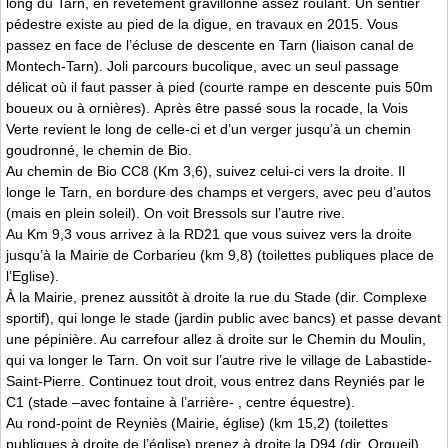
long du Tarn, en revêtement gravillonné assez roulant. Un sentier
pédestre existe au pied de la digue, en travaux en 2015. Vous
passez en face de l’écluse de descente en Tarn (liaison canal de
Montech-Tarn). Joli parcours bucolique, avec un seul passage
délicat où il faut passer à pied (courte rampe en descente puis 50m
boueux ou à ornières). Après être passé sous la rocade, la Vois
Verte revient le long de celle-ci et d’un verger jusqu’à un chemin
goudronné, le chemin de Bio.
Au chemin de Bio CC8 (Km 3,6), suivez celui-ci vers la droite. Il
longe le Tarn, en bordure des champs et vergers, avec peu d’autos
(mais en plein soleil). On voit Bressols sur l’autre rive.
Au Km 9,3 vous arrivez à la RD21 que vous suivez vers la droite
jusqu’à la Mairie de Corbarieu (km 9,8) (toilettes publiques place de
l’Eglise).
À la Mairie, prenez aussitôt à droite la rue du Stade (dir. Complexe
sportif), qui longe le stade (jardin public avec bancs) et passe devant
une pépinière. Au carrefour allez à droite sur le Chemin du Moulin,
qui va longer le Tarn. On voit sur l’autre rive le village de Labastide-
Saint-Pierre. Continuez tout droit, vous entrez dans Reyniés par le
C1 (stade –avec fontaine à l’arrière- , centre équestre).
Au rond-point de Reyniès (Mairie, église) (km 15,2) (toilettes
publiques à droite de l’église) prenez à droite la D94 (dir. Orgueil),