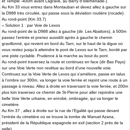
et Temple -400m avant Lagrave, au Barry d’Islemenade-).
Au Km 33 vous entrez dans Montauban et devez allez à gauche sur
la D988 très circulée, qui passe sous la déviation routière (rocade).
Au rond-point (Km 33,7)
–
Solution 1 : par Voie de Lexos
Au rond-point de la D988 allez à gauche (dir. Les Abattoirs), à 500m
passez l’entrée et prenez aussitôt après à gauche le chemin
gravillonné, qui revient en bord du Tarn, sur le haut de la digue où
vous restez jusqu’à atteindre le pont de Lexos sur le Tarn, bordé par
une piste cyclable. Prudence à la marche au bout du pont.
Au rond-point traversez la route et continuez en face (dir Bas Pays)
sur une Voie Verte non revêtue au bord d’une nouvelle voie.
Continuez sur la Voie Verte de Lexos qui s’améliore, passe en talus
à l’ombre sur 300m, va longer la voie ferrée et rejoint une route à un
passage à niveau. Allez à droite en traversant la voie ferrée, et 200m
plus loin traversez ce chemin de St-Pierre pour aller rejoindre une
belle Voie Verte urbaine, en enrobé, ombragée, qui va longer le
cimetière.
Au Km 37 , allez à droite sur la rue de l’Egalité qui passe devant
l’entrée du cimetière où se trouve la tombe de Manuel Azana,
président de la République espagnole en exil (section 2 près de la
pelle).