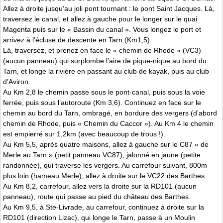
Allez à droite jusqu’au joli pont tournant : le pont Saint Jacques. Là,
traversez le canal, et allez à gauche pour le longer sur le quai
Magenta puis sur le « Bassin du canal ». Vous longez le port et
arrivez à l’écluse de descente en Tarn (Km1,5).
Là, traversez, et prenez en face le « chemin de Rhode » (VC3)
(aucun panneau) qui surplombe l’aire de pique-nique au bord du
Tarn, et longe la rivière en passant au club de kayak, puis au club
d’Aviron.
Au Km 2,8 le chemin passe sous le pont-canal, puis sous la voie
ferrée, puis sous l’autoroute (Km 3,6). Continuez en face sur le
chemin au bord du Tarn, ombragé, en bordure des vergers (d’abord
chemin de Rhode, puis « Chemin du Caccor »). Au Km 4 le chemin
est empierré sur 1,2km (avec beaucoup de trous !).
Au Km 5,5, après quatre maisons, allez à gauche sur le C87 « de
Merle au Tarn » (petit panneau VC87), jalonné en jaune (petite
randonnée), qui traverse les vergers. Au carrefour suivant, 800m
plus loin (hameau Merle), allez à droite sur le VC22 des Barthes.
Au Km 8,2, carrefour, allez vers la droite sur la RD101 (aucun
panneau), route qui passe au pied du château des Barthes.
Au Km 9,5, à Ste-Livrade, au carrefour, continuez à droite sur la
RD101 (direction Lizac), qui longe le Tarn, passe à un Moulin