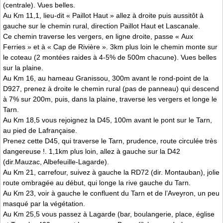
(centrale). Vues belles.
Au Km 11,1, lieu-dit « Paillot Haut » allez à droite puis aussitôt à
gauche sur le chemin rural, direction Paillot Haut et Lascanale.
Ce chemin traverse les vergers, en ligne droite, passe « Aux
Ferries » et à « Cap de Rivière ». 3km plus loin le chemin monte sur
le coteau (2 montées raides à 4-5% de 500m chacune). Vues belles
sur la plaine.
Au Km 16, au hameau Granissou, 300m avant le rond-point de la
D927, prenez à droite le chemin rural (pas de panneau) qui descend
à 7% sur 200m, puis, dans la plaine, traverse les vergers et longe le
Tarn.
Au Km 18,5 vous rejoignez la D45, 100m avant le pont sur le Tarn,
au pied de Lafrançaise.
Prenez cette D45, qui traverse le Tarn, prudence, route circulée très
dangereuse !. 1,1km plus loin, allez à gauche sur la D42
(dir.Mauzac, Albefeuille-Lagarde).
Au Km 21, carrefour, suivez à gauche la RD72 (dir. Montauban), jolie
route ombragée au début, qui longe la rive gauche du Tarn.
Au Km 23, voir à gauche le confluent du Tarn et de l’Aveyron, un peu
masqué par la végétation.
Au Km 25,5 vous passez à Lagarde (bar, boulangerie, place, église